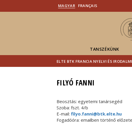
MAGYAR
FRANÇAIS
TANSZÉKÜNK
ELTE BTK FRANCIA NYELVI ÉS IRODALM
FILYÓ FANNI
Beosztás: egyetemi tanársegéd
Szoba: fszt. 4/b
E-mail:
filyo.fanni@btk.elte.hu
Fogadóóra: emailben történő előzet