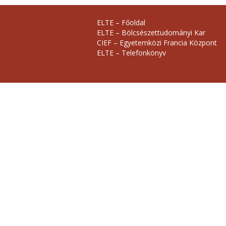
ELTE – Főoldal
ELTE – Bölcsészettudományi Kar
CIEF – Egyetemközi Francia Központ
ELTE – Telefonkönyv