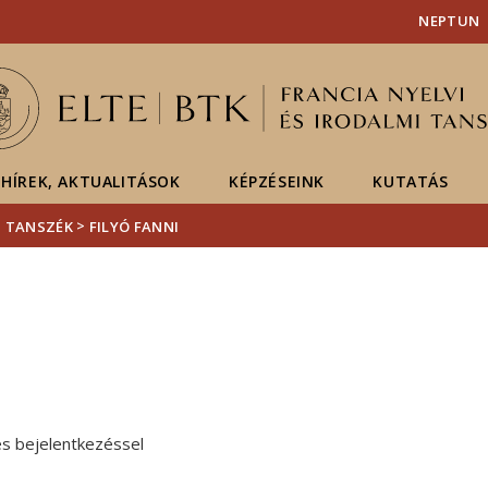
Események
ELTE a
Hírek
NEPTUN
sajtóban
HÍREK, AKTUALITÁSOK
KÉPZÉSEINK
KUTATÁS
>
I TANSZÉK
FILYÓ FANNI
es bejelentkezéssel