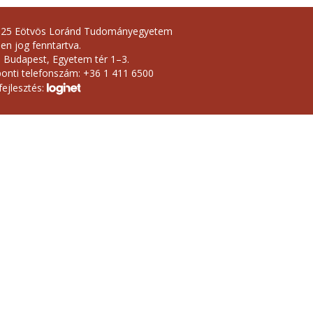
025 Eötvös Loránd Tudományegyetem
en jog fenntartva.
 Budapest, Egyetem tér 1–3.
onti telefonszám: +36 1 411 6500
ejlesztés: