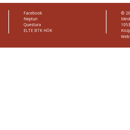
Facebook
© 2
Neptun
Mind
Questura
1053
ELTE BTK HÖK
Közp
Webf