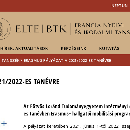
Események
ELTE a
Hírek
NEPTUN
sajtóban
HÍREK, AKTUALITÁSOK
KÉPZÉSEINK
KUTATÁS
>
I TANSZÉK
ERASMUS PÁLYÁZAT A 2021/2022-ES TANÉVRE
21/2022-ES TANÉVRE
Az Eötvös Loránd Tudományegyetem intézményi szi
es tanévben Erasmus+ hallgatói mobilitási progra
A pályázat keretében 2021. június 1-től 2022. sz