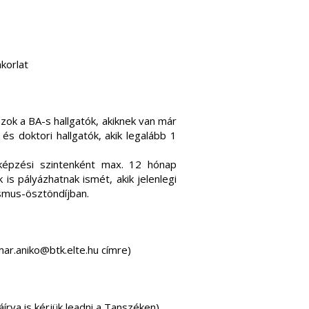
korlat
ok a BA-s hallgatók, akiknek van már
és doktori hallgatók, akik legalább 1
képzési szintenként max. 12 hónap
is pályázhatnak ismét, akik jelenlegi
smus-ösztöndíjban.
mar.aniko@btk.elte.hu címre)
áírva is kérjük leadni a Tanszéken)