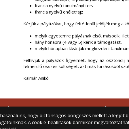
francia nyelvű tanulmányi terv
francia nyelvű önéletrajz
Kérjük a pályázókat, hogy feltétlenül jelöljék meg a 
melyik egyetemre pályáznak első, második, ille
hány hónapra (4 vagy 5) kérik a támogatást,
melyik hónapban kívánják megkezdeni tanulmánya
Felhívjuk a pályázók figyelmét, hogy az ösztöndíj 
felmerülő összes költséget, azt más forrásokból szü
Kalmár Anikó
Facebook
© 2
Neptun
Mind
) használunk, hogy biztonságos böngészés mellett a legjobb
Questura
1053
ogatóinknak. A cookie-beállítások bármikor megváltoztatha
ELTE BTK HÖK
Közp