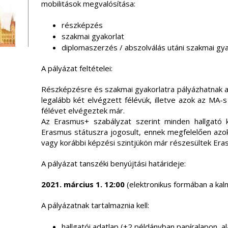
mobilitások megvalósítása:
részképzés
szakmai gyakorlat
diplomaszerzés / abszolválás utáni szakmai gya
A pályázat feltételei:
Részképzésre és szakmai gyakorlatra pályázhatnak az
legalább két elvégzett félévük, illetve azok az MA-s 
félévet elvégeztek már.
Az Erasmus+ szabályzat szerint minden hallgató 
Erasmus státuszra jogosult, ennek megfelelően azok 
vagy korábbi képzési szintjükön már részesültek Era
A pályázat tanszéki benyújtási határideje:
2021. március 1. 12:00
(elektronikus formában a kal
A pályázatnak tartalmaznia kell:
hallgatói adatlap (+2 példányban papíralapon, al