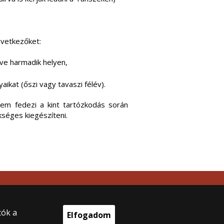
következőket:
tve harmadik helyen,
ikat (őszi vagy tavaszi félév).
nem fedezi a kint tartózkodás során
kséges kiegészíteni.
025 Eötvös Loránd Tudományegyetem
en jog fenntartva.
 Budapest, Egyetem tér 1–3.
tók a
Elfogadom
onti telefonszám: +36 1 411 6500