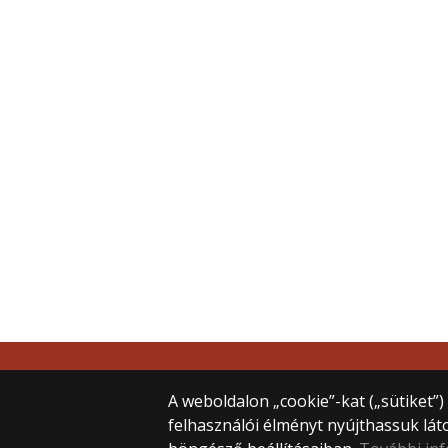
ELTE – Főoldal
ELTE – Bölcsészettudományi Kar
A weboldalon „cookie”-kat („sütiket”
CIEF – Egyetemközi Francia Központ
felhasználói élményt nyújthassuk lát
ELTE – Telefonkönyv