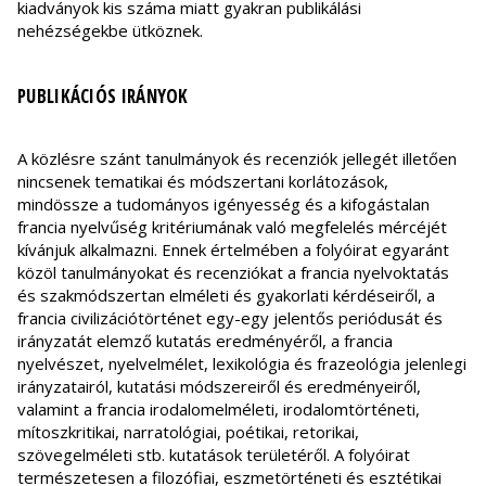
kiadványok kis száma miatt gyakran publikálási
nehézségekbe ütköznek.
PUBLIKÁCIÓS IRÁNYOK
A közlésre szánt tanulmányok és recenziók jellegét illetően
nincsenek tematikai és módszertani korlátozások,
mindössze a tudományos igényesség és a kifogástalan
francia nyelvűség kritériumának való megfelelés mércéjét
kívánjuk alkalmazni. Ennek értelmében a folyóirat egyaránt
közöl tanulmányokat és recenziókat a francia nyelvoktatás
és szakmódszertan elméleti és gyakorlati kérdéseiről, a
francia civilizációtörténet egy-egy jelentős periódusát és
irányzatát elemző kutatás eredményéről, a francia
nyelvészet, nyelvelmélet, lexikológia és frazeológia jelenlegi
irányzatairól, kutatási módszereiről és eredményeiről,
valamint a francia irodalomelméleti, irodalomtörténeti,
mítoszkritikai, narratológiai, poétikai, retorikai,
szövegelméleti stb. kutatások területéről. A folyóirat
természetesen a filozófiai, eszmetörténeti és esztétikai