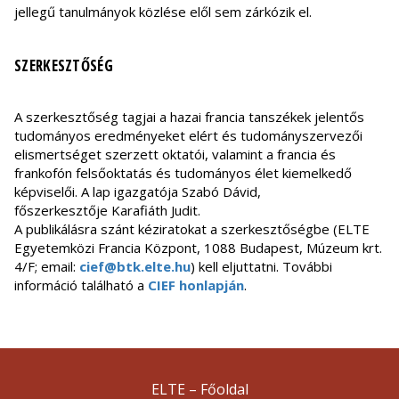
jellegű tanulmányok közlése elől sem zárkózik el.
SZERKESZTŐSÉG
A szerkesztőség tagjai a hazai francia tanszékek jelentős
tudományos eredményeket elért és tudományszervezői
elismertséget szerzett oktatói, valamint a francia és
frankofón felsőoktatás és tudományos élet kiemelkedő
képviselői. A lap igazgatója Szabó Dávid,
főszerkesztője Karafiáth Judit.
A publikálásra szánt kéziratokat a szerkesztőségbe (ELTE
Egyetemközi Francia Központ, 1088 Budapest, Múzeum krt.
4/F; email:
cief@btk.elte.hu
) kell eljuttatni. További
információ található a
CIEF honlapján
.
ELTE – Főoldal