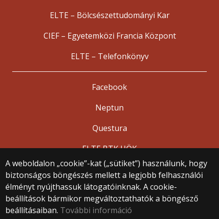
ELTE – Bölcsészettudományi Kar
CIEF – Egyetemközi Francia Központ
ELTE – Telefonkönyv
Facebook
Neptun
Questura
ELTE BTK HÖK
A weboldalon „cookie”-kat („sütiket”) használunk, hogy
biztonságos böngészés mellett a legjobb felhasználói
© 2025 Eötvös Loránd Tudományegyetem
élményt nyújthassuk látogatóinknak. A cookie-
Minden jog fenntartva.
beállítások bármikor megváltoztathatók a böngésző
1053 Budapest, Egyetem tér 1–3.
Központi telefonszám: +36 1 411 6500
beállításaiban.
További információ