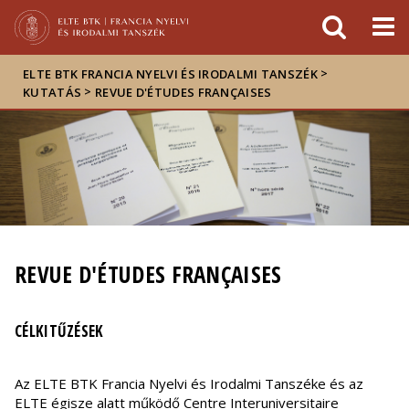
Események
ELTE a
Hírek
sajtóban
>
ELTE BTK FRANCIA NYELVI ÉS IRODALMI TANSZÉK
>
KUTATÁS
REVUE D'ÉTUDES FRANÇAISES
REVUE D'ÉTUDES FRANÇAISES
CÉLKITŰZÉSEK
Az ELTE BTK Francia Nyelvi és Irodalmi Tanszéke és az
ELTE égisze alatt működő Centre Interuniversitaire