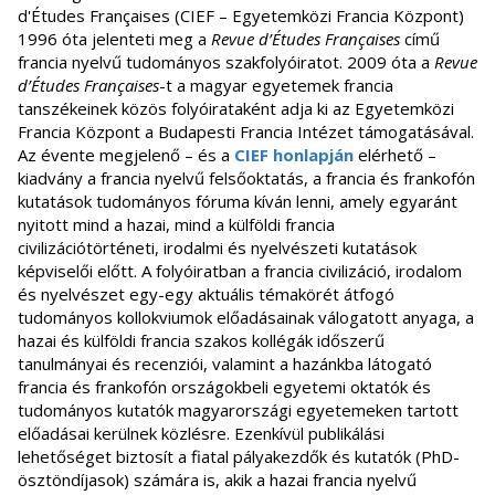
d'Études Françaises (CIEF – Egyetemközi Francia Központ)
1996 óta jelenteti meg a
Revue d’Études Françaises
című
francia nyelvű tudományos szakfolyóiratot. 2009 óta a
Revue
d’Études Françaises
-t a magyar egyetemek francia
tanszékeinek közös folyóirataként adja ki az Egyetemközi
Francia Központ a Budapesti Francia Intézet támogatásával.
Az évente megjelenő – és a
CIEF honlapján
elérhető –
kiadvány a francia nyelvű felsőoktatás, a francia és frankofón
kutatások tudományos fóruma kíván lenni, amely egyaránt
nyitott mind a hazai, mind a külföldi francia
civilizációtörténeti, irodalmi és nyelvészeti kutatások
képviselői előtt. A folyóiratban a francia civilizáció, irodalom
és nyelvészet egy-egy aktuális témakörét átfogó
tudományos kollokviumok előadásainak válogatott anyaga, a
hazai és külföldi francia szakos kollégák időszerű
tanulmányai és recenziói, valamint a hazánkba látogató
francia és frankofón országokbeli egyetemi oktatók és
tudományos kutatók magyarországi egyetemeken tartott
előadásai kerülnek közlésre. Ezenkívül publikálási
lehetőséget biztosít a fiatal pályakezdők és kutatók (PhD-
ösztöndíjasok) számára is, akik a hazai francia nyelvű