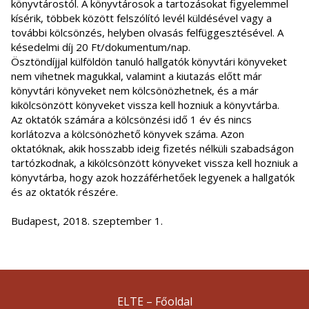
könyvtárostól. A könyvtárosok a tartozásokat figyelemmel
kísérik, többek között felszólító levél küldésével vagy a
további kölcsönzés, helyben olvasás felfüggesztésével. A
késedelmi díj 20 Ft/dokumentum/nap.
Ösztöndíjjal külföldön tanuló hallgatók könyvtári könyveket
nem vihetnek magukkal, valamint a kiutazás előtt már
könyvtári könyveket nem kölcsönözhetnek, és a már
kikölcsönzött könyveket vissza kell hozniuk a könyvtárba.
Az oktatók számára a kölcsönzési idő 1 év és nincs
korlátozva a kölcsönözhető könyvek száma. Azon
oktatóknak, akik hosszabb ideig fizetés nélküli szabadságon
tartózkodnak, a kikölcsönzött könyveket vissza kell hozniuk a
könyvtárba, hogy azok hozzáférhetőek legyenek a hallgatók
és az oktatók részére.
Budapest, 2018. szeptember 1.
ELTE – Főoldal