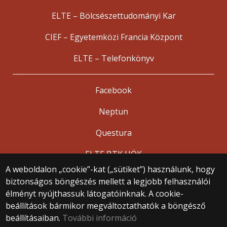
ELTE – Bölcsészettudományi Kar
CIEF – Egyetemközi Francia Központ
ELTE – Telefonkönyv
Facebook
Neptun
Questura
ELTE BTK HÖK
A weboldalon „cookie”-kat („sütiket”) használunk, hogy
biztonságos böngészés mellett a legjobb felhasználói
© 2025 Eötvös Loránd Tudományegyetem
élményt nyújthassuk látogatóinknak. A cookie-
Minden jog fenntartva.
beállítások bármikor megváltoztathatók a böngésző
1053 Budapest, Egyetem tér 1–3.
Központi telefonszám: +36 1 411 6500
beállításaiban.
További információ