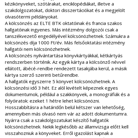
kézikönyveket, szótárakat, enciklopédiákat, illetve a
szakdolgozatokat, doktori disszertációkat és a megjelölt
olvasótermi példányokat.
A kölcsönzés az ELTE BTK oktatóinak és francia szakos
hallgatóinak ingyenes. Más intézmény dolgozói csak a
tanszékvezető engedélyével kölcsönözhetnek. Számukra a
kölcsönzés díja 1000 Ft/év. Más felsőoktatási intézmény
hallgatói nem kölcsönözhetnek.
A kölcsönzés nyilvántartása könyvkártyákkal, kétkártyás
rendszerben történik. Az egyik kártya a kölcsönző névvel
ellátott, ábécé-rendbe rendezett tasakjába kerül, a másik
kártya szerző szerinti betűrendbe.
A hallgatók egyszerre 5 könyvet kölcsönözhetnek. A
kölcsönzési idő 3 hét. Ez alól kivételt képeznek egyes
dokumentumok, például a szakkönyvek, a monográfiák és a
folyóiratok: ezeket 1 hétre lehet kölcsönözni.
Hosszabbításra a határidőn belül kétszer van lehetőség,
amennyiben más olvasó nem vár az adott dokumentumra.
Nyárra csak a szakdolgozatukat készítő hallgatók
kölcsönözhetnek. Nekik legkésőbb az államvizsga előtt kell
visszahozniuk a könyveket. Erről igazolást kapnak a