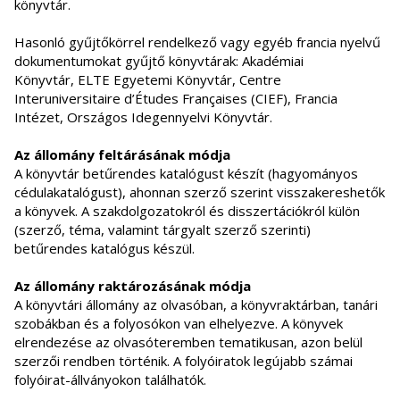
könyvtár.
Hasonló gyűjtőkörrel rendelkező vagy egyéb francia nyelvű
dokumentumokat gyűjtő könyvtárak: Akadémiai
Könyvtár, ELTE Egyetemi Könyvtár, Centre
Interuniversitaire d’Études Françaises (CIEF), Francia
Intézet, Országos Idegennyelvi Könyvtár.
Az állomány feltárásának módja
A könyvtár betűrendes katalógust készít (hagyományos
cédulakatalógust), ahonnan szerző szerint visszakereshetők
a könyvek. A szakdolgozatokról és disszertációkról külön
(szerző, téma, valamint tárgyalt szerző szerinti)
betűrendes katalógus készül.
Az állomány raktározásának módja
A könyvtári állomány az olvasóban, a könyvraktárban, tanári
szobákban és a folyosókon van elhelyezve. A könyvek
elrendezése az olvasóteremben tematikusan, azon belül
szerzői rendben történik. A folyóiratok legújabb számai
folyóirat-állványokon találhatók.