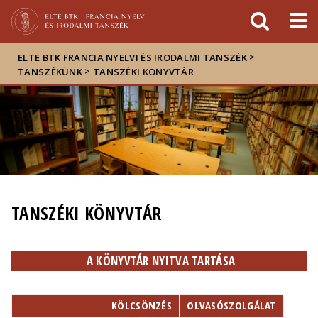
Események
ELTE a
Hírek
sajtóban
>
ELTE BTK FRANCIA NYELVI ÉS IRODALMI TANSZÉK
>
TANSZÉKÜNK
TANSZÉKI KÖNYVTÁR
TANSZÉKI KÖNYVTÁR
A KÖNYVTÁR NYITVA TARTÁSA
KÖLCSÖNZÉS
OLVASÓSZOLGÁLAT