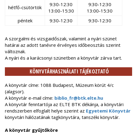
9:30-12:30
9:30-12:30
hétfő-csütörtök
13:00-15:30
13:00-15:30
péntek
9:30-12:30
9:30-12:30
A szorgalmi és vizsgaidőszak, valamint a nyári szünet
határai az adott tanévre érvényes időbeosztás szerint
változnak.
A nyári és a karácsonyi szünetben a könyvtár zárva tart.
KÖNYVTÁRHASZNÁLATI TÁJÉKOZTATÓ
A könyvtár címe: 1088 Budapest, Múzeum körút 4/c
(alagsor).
A könyvtár e-mail címe:
biblio_fr@btk.elte.hu
A könyvtár fenntartója az ELTE BTK dékánja, a könyvtári
rendszerben elfoglalt helye szerint az
Egyetemi Könyvtár
könyvtári hálózatának tagkönyvtára, tanszéki könyvtár.
A könyvtár gyűjtőköre