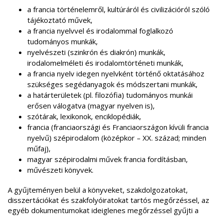
a francia történelemről, kultúráról és civilizációról szóló
tájékoztató művek,
a francia nyelvvel és irodalommal foglalkozó
tudományos munkák,
nyelvészeti (szinkrón és diakrón) munkák,
irodalomelméleti és irodalomtörténeti munkák,
a francia nyelv idegen nyelvként történő oktatásához
szükséges segédanyagok és módszertani munkák,
a határterületek (pl. filozófia) tudományos munkái
erősen válogatva (magyar nyelven is),
szótárak, lexikonok, enciklopédiák,
francia (franciaországi és Franciaországon kívüli francia
nyelvű) szépirodalom (középkor – XX. század; minden
műfaj),
magyar szépirodalmi művek francia fordításban,
művészeti könyvek.
A gyűjteményen belül a könyveket, szakdolgozatokat,
disszertációkat és szakfolyóiratokat tartós megőrzéssel, az
egyéb dokumentumokat ideiglenes megőrzéssel gyűjti a