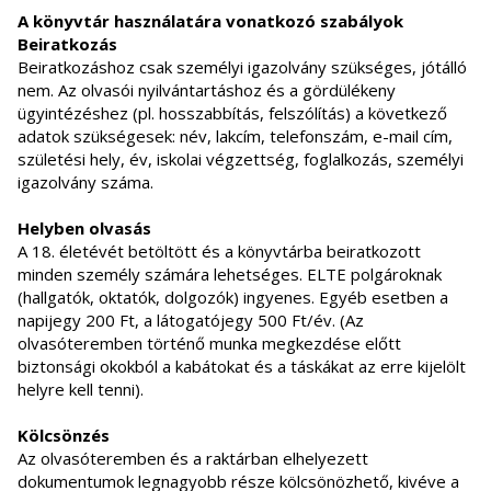
A könyvtár használatára vonatkozó szabályok
Beiratkozás
Beiratkozáshoz csak személyi igazolvány szükséges, jótálló
nem. Az olvasói nyilvántartáshoz és a gördülékeny
ügyintézéshez (pl. hosszabbítás, felszólítás) a következő
adatok szükségesek: név, lakcím, telefonszám, e-mail cím,
születési hely, év, iskolai végzettség, foglalkozás, személyi
igazolvány száma.
Helyben olvasás
A 18. életévét betöltött és a könyvtárba beiratkozott
minden személy számára lehetséges. ELTE polgároknak
(hallgatók, oktatók, dolgozók) ingyenes. Egyéb esetben a
napijegy 200 Ft, a látogatójegy 500 Ft/év. (Az
olvasóteremben történő munka megkezdése előtt
biztonsági okokból a kabátokat és a táskákat az erre kijelölt
helyre kell tenni).
Kölcsönzés
Az olvasóteremben és a raktárban elhelyezett
dokumentumok legnagyobb része kölcsönözhető, kivéve a