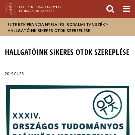
Események
ELTE a
Hírek
sajtóban
>
ELTE BTK FRANCIA NYELVI ÉS IRODALMI TANSZÉK
HALLGATÓINK SIKERES OTDK SZEREPLÉSE
HALLGATÓINK SIKERES OTDK SZEREPLÉSE
2019.04.26.