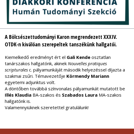
A Bölcsészettudományi Karon megrendezett XXXIV.
OTDK-n kiválóan szerepeltek tanszékünk hallgatói.
Kiemelkedő eredményt ért el
Gali Kende
osztatlan
tanárszakos hallgatónk, akinek
Nouvelles pratiques
scripturales
c. pályamunkáját második helyezéssel díjazta a
szakmai zsűri. Témavezetője
Körmendy Mariann
egyetemi adjunktus volt.
A döntőben továbbá színvonalas pályamunkát mutatott be
Illés Klaudia
BA-szakos és
Szabados Laura
MA-szakos
hallgatónk is.
Valamennyiüknek szeretettel gratulálunk!