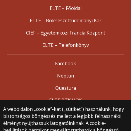
ELTE – Főoldal
ELTE – Bölcsészettudományi Kar
CIEF – Egyetemközi Francia Központ
ELTE – Telefonkönyv
Facebook
Neptun
Questura
ELTE BTK HÖK
A weboldalon „cookie”-kat („sütiket”) használunk, hogy
biztonságos böngészés mellett a legjobb felhasználói
© 2025 Eötvös Loránd Tudományegyetem
élményt nyújthassuk látogatóinknak. A cookie-
Minden jog fenntartva.
beállítások bármikor megváltoztathatók a böngésző
1053 Budapest, Egyetem tér 1–3.