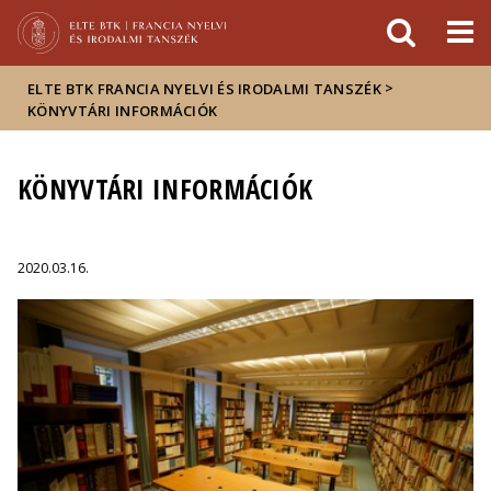
Események
ELTE a
Hírek
sajtóban
>
ELTE BTK FRANCIA NYELVI ÉS IRODALMI TANSZÉK
KÖNYVTÁRI INFORMÁCIÓK
KÖNYVTÁRI INFORMÁCIÓK
2020.03.16.