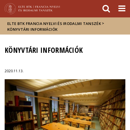
Események
ELTE a
Hírek
sajtóban
>
ELTE BTK FRANCIA NYELVI ÉS IRODALMI TANSZÉK
KÖNYVTÁRI INFORMÁCIÓK
KÖNYVTÁRI INFORMÁCIÓK
2020.11.13.