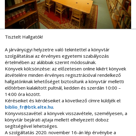
Tisztelt Hallgatók!
A járványügyi helyzetre való tekintettel a könyvtár
szolgáltatásai az érvényes egyetemi szabályozás
értelmében az alábbiak szerint módosulnak.
Könyvek kölcsönzése: az előzetesen online kikért könyvek
átvételére minden érvényes regisztrációval rendelkező
hallgatónknak lehetőséget biztosítunk a könyvtár melletti
előtérben kialakított pultnál, kedden és szerdán 10:00 –
14:00 óra között.
Kéréseiket és kérdéseiket a következő címre küldjék el:
biblio_fr@btk.elte.hu
.
Könyvvisszavétel: a könyvek visszavétele, személyesen, a
könyvtár bejárati ajtaja mellett elhelyezett doboz
segítségével lehetséges.
A szolgáltatás 2020. november 16-án lép érvénybe a