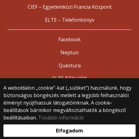
CIEF – Egyetemközi Francia Központ
ELTE – Telefonkönyv
Facebook
Neptun
Questura
ELTE BTK HÖK
A weboldalon „cookie”-kat („sütiket”) használunk, hogy
biztonságos böngészés mellett a legjobb felhasználói
© 2025 Eötvös Loránd Tudományegyetem
élményt nyújthassuk látogatóinknak. A cookie-
Minden jog fenntartva.
beállítások bármikor megváltoztathatók a böngésző
1053 Budapest, Egyetem tér 1–3.
Központi telefonszám: +36 1 411 6500
beállításaiban.
További információ
Webfejlesztés:
Elfogadom