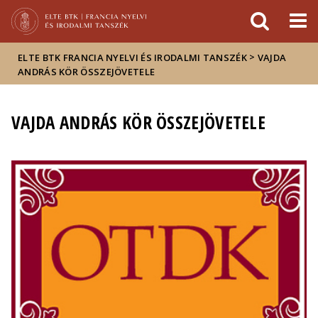
Események
ELTE a
Hírek
sajtóban
>
ELTE BTK FRANCIA NYELVI ÉS IRODALMI TANSZÉK
VAJDA
ANDRÁS KÖR ÖSSZEJÖVETELE
VAJDA ANDRÁS KÖR ÖSSZEJÖVETELE